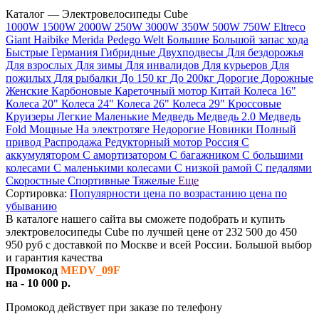
Каталог — Электровелосипеды Cube
1000W
1500W
2000W
250W
3000W
350W
500W
750W
Eltreco
Giant
Haibike
Merida
Pedego
Welt
Большие
Большой запас хода
Быстрые
Германия
Гибридные
Двухподвесы
Для бездорожья
Для взрослых
Для зимы
Для инвалидов
Для курьеров
Для
пожилых
Для рыбалки
До 150 кг
До 200кг
Дорогие
Дорожные
Женские
Карбоновые
Кареточный мотор
Китай
Колеса 16"
Колеса 20"
Колеса 24"
Колеса 26"
Колеса 29"
Кроссовые
Круизеры
Легкие
Маленькие
Медведь
Медведь 2.0
Медведь
Fold
Мощные
На электротяге
Недорогие
Новинки
Полный
привод
Распродажа
Редукторный мотор
Россия
С
аккумулятором
С амортизатором
С багажником
С большими
колесами
С маленькими колесами
С низкой рамой
С педалями
Скоростные
Спортивные
Тяжелые
Еще
Сортировка:
Популярности
цена по возрастанию
цена по
убыванию
В каталоге нашего сайта вы сможете подобрать и купить
электровелосипеды Cube по лучшей цене от 232 500 до 450
950 руб с доставкой по Москве и всей России. Большой выбор
и гарантия качества
Промокод
MEDV_09F
на - 10 000 р.
Промокод действует при заказе по телефону