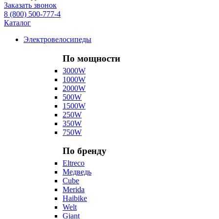
Заказать звонок
8 (800) 500-777-4
Каталог
Электровелосипеды
По мощности
3000W
1000W
2000W
500W
1500W
250W
350W
750W
По бренду
Eltreco
Медведь
Cube
Merida
Haibike
Welt
Giant