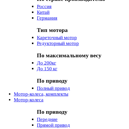
Россия
Китай
Германия
Тип мотора
Кареточный мотор
Редукторный мотор
По максимальному весу
До 200кг
До 150 кг
По приводу
Полный привод
Мотор-колеса, комплекты
Мотор-колеса
По приводу
Передние
Прямой привод