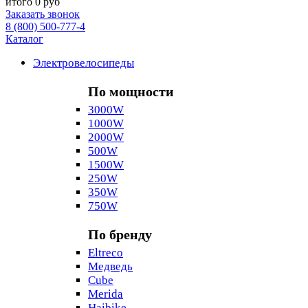
итого
0 руб
Заказать звонок
8 (800) 500-777-4
Каталог
Электровелосипеды
По мощности
3000W
1000W
2000W
500W
1500W
250W
350W
750W
По бренду
Eltreco
Медведь
Cube
Merida
Haibike