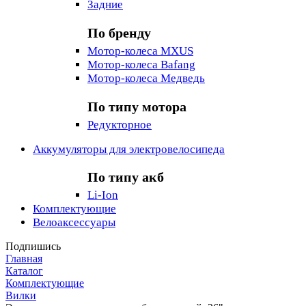
Задние
По бренду
Мотор-колеса MXUS
Мотор-колеса Bafang
Мотор-колеса Медведь
По типу мотора
Редукторное
Аккумуляторы для электровелосипеда
По типу акб
Li-Ion
Комплектующие
Велоаксессуары
Подпишись
Главная
Каталог
Комплектующие
Вилки